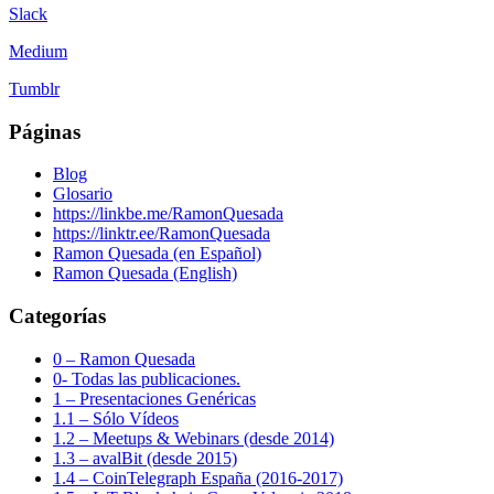
Slack
Medium
Tumblr
Páginas
Blog
Glosario
https://linkbe.me/RamonQuesada
https://linktr.ee/RamonQuesada
Ramon Quesada (en Español)
Ramon Quesada (English)
Categorías
0 – Ramon Quesada
0- Todas las publicaciones.
1 – Presentaciones Genéricas
1.1 – Sólo Vídeos
1.2 – Meetups & Webinars (desde 2014)
1.3 – avalBit (desde 2015)
1.4 – CoinTelegraph España (2016-2017)