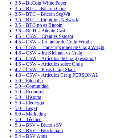
3.5 – BitCoin White Paper
3.5 – BTC – Bitcoin Core
3.5 – BTC – Bitcoin SegWit
3.5 – BTC – Lightning Network
3.5 – BTC no es Bitcoin
3.6 – BCH – Bitcoin Cash
4.5 – CSW – Craig es Satoshi
4.5 – CSW – Lo mejor de Craig Wright
4.5 – CSW – Transcripciones de Craig Wright
4.6 – CSW – Ira Kleiman vs Craig
4.6 – CSW – Artículos de Craig (español)
4.6 – CSW – Artículos sobre Craig
4.7 – CSW – Posts Craig Slack
4.8 – CSW – Artículos Craig PERSONAL
5.0 – Filosofía
5.0 – Comunidad
5.0 – Economía
5.0 – Historia
5.0 – Ideología
5.0 – Legal
5.0 – Marketing
5.0 – Técnico
5.3 – BSV – Bitcoin SV
5.3 – BSV – Blockchain
5.4 – BSV Apps