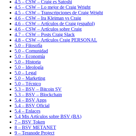
4.5 – CSW – Craig es Satoshi
4.5 – CSW – Lo mejor de Craig Wright
4.5 – CSW – Transcripciones de Craig Wright
4.6 – CSW – Ira Kleiman vs Craig
4.6 – CSW – Artículos de Craig (español)
4.6 – CSW – Artículos sobre Craig
4.7 – CSW – Posts Craig Slack
4.8 – CSW – Artículos Craig PERSONAL
5.0 – Filosofía
5.0 – Comunidad
5.0 – Economía
5.0 – Historia
5.0 – Ideología
5.0 – Legal
5.0 – Marketing
5.0 – Técnico
5.3 – BSV – Bitcoin SV
5.3 – BSV – Blockchain
5.4 – BSV Apps
5.4 – BSV Oficial
5.4 – Enlaces
5.4 Mis Artículos sobre BSV (BA)
7 – BSV Token
8 – BSV METANET
9 – Teranode Project