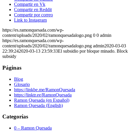
Compartir en Vk
Compartir en Reddit
Compartir por correo
Link to Instagram
https://es.ramonquesada.com/wp-
content/uploads/2020/02/ramonquesadalogo.png
0
0
admin
https://es.ramonquesada.com/wp-
content/uploads/2020/02/ramonquesadalogo.png
admin
2020-03-03
22:39:24
2020-03-13 23:59:33
El subsidio por bloque minado. Block
subsidy
Páginas
Blog
Glosario
https://linkbe.me/RamonQuesada
https://linktr.ee/RamonQuesada
Ramon Quesada (en Español)
Ramon Quesada (English)
Categorías
0 – Ramon Quesada