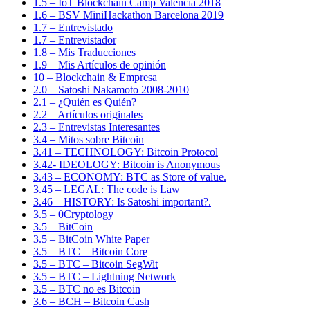
1.5 – IoT Blockchain Camp Valencia 2018
1.6 – BSV MiniHackathon Barcelona 2019
1.7 – Entrevistado
1.7 – Entrevistador
1.8 – Mis Traducciones
1.9 – Mis Artículos de opinión
10 – Blockchain & Empresa
2.0 – Satoshi Nakamoto 2008-2010
2.1 – ¿Quién es Quién?
2.2 – Artículos originales
2.3 – Entrevistas Interesantes
3.4 – Mitos sobre Bitcoin
3.41 – TECHNOLOGY: Bitcoin Protocol
3.42- IDEOLOGY: Bitcoin is Anonymous
3.43 – ECONOMY: BTC as Store of value.
3.45 – LEGAL: The code is Law
3.46 – HISTORY: Is Satoshi important?.
3.5 – 0Cryptology
3.5 – BitCoin
3.5 – BitCoin White Paper
3.5 – BTC – Bitcoin Core
3.5 – BTC – Bitcoin SegWit
3.5 – BTC – Lightning Network
3.5 – BTC no es Bitcoin
3.6 – BCH – Bitcoin Cash