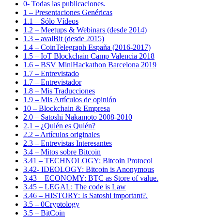
0- Todas las publicaciones.
1 – Presentaciones Genéricas
1.1 – Sólo Vídeos
1.2 – Meetups & Webinars (desde 2014)
1.3 – avalBit (desde 2015)
1.4 – CoinTelegraph España (2016-2017)
1.5 – IoT Blockchain Camp Valencia 2018
1.6 – BSV MiniHackathon Barcelona 2019
1.7 – Entrevistado
1.7 – Entrevistador
1.8 – Mis Traducciones
1.9 – Mis Artículos de opinión
10 – Blockchain & Empresa
2.0 – Satoshi Nakamoto 2008-2010
2.1 – ¿Quién es Quién?
2.2 – Artículos originales
2.3 – Entrevistas Interesantes
3.4 – Mitos sobre Bitcoin
3.41 – TECHNOLOGY: Bitcoin Protocol
3.42- IDEOLOGY: Bitcoin is Anonymous
3.43 – ECONOMY: BTC as Store of value.
3.45 – LEGAL: The code is Law
3.46 – HISTORY: Is Satoshi important?.
3.5 – 0Cryptology
3.5 – BitCoin